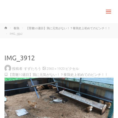
ホ
養鶏
【育雛10週目】鶏に元気がない！？養鶏史上初めてのピンチ！！
ー
IMG_3912
ム
IMG_3912
フ
投稿者:
すずたろう
2560 × 1920
ピクセル
ル
【育雛10週目】鶏に元気がない！？養鶏史上初めてのピンチ！！
サ
イ
ズ