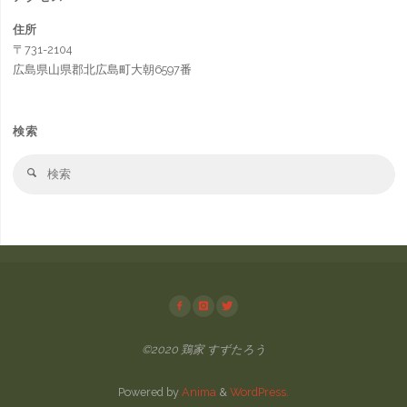
住所
〒731-2104
広島県山県郡北広島町大朝6597番
検索
検
検
索
索
対
象
©2020 鶏家 すずたろう
Powered by
Anima
&
WordPress.