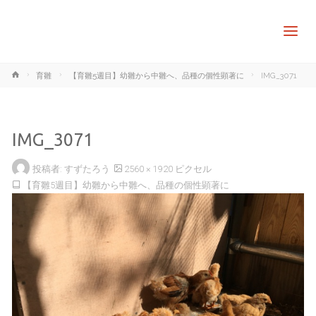
ホ
育雛
【育雛5週目】幼雛から中雛へ、品種の個性顕著に
IMG_3071
ー
ム
IMG_3071
フ
投稿者:
すずたろう
2560 × 1920
ピクセル
ル
【育雛5週目】幼雛から中雛へ、品種の個性顕著に
サ
イ
ズ