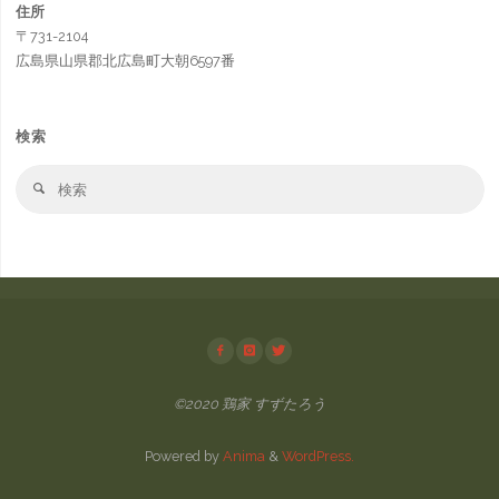
住所
〒731-2104
広島県山県郡北広島町大朝6597番
検索
検
検
索
索
対
象
©2020 鶏家 すずたろう
Powered by
Anima
&
WordPress.