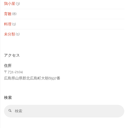
鶏小屋
(3)
育雛
(8)
料理
(1)
未分類
(1)
アクセス
住所
〒731-2104
広島県山県郡北広島町大朝6597番
検索
検
検
索
索
対
象