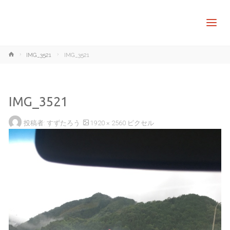
ホ
IMG_3521
IMG_3521
ー
ム
IMG_3521
フ
投稿者:
すずたろう
1920 × 2560
ピクセル
ル
サ
イ
ズ