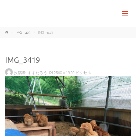
ホ
IMG_3419
IMG_3419
ー
ム
IMG_3419
フ
投稿者:
すずたろう
2560 × 1920
ピクセル
ル
サ
イ
ズ