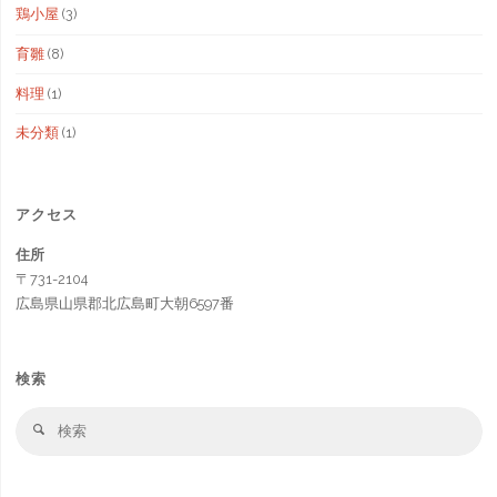
鶏小屋
(3)
育雛
(8)
料理
(1)
未分類
(1)
アクセス
住所
〒731-2104
広島県山県郡北広島町大朝6597番
検索
検
検
索
索
対
象