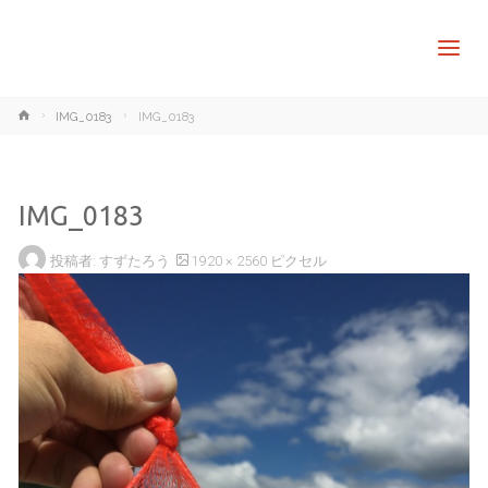
ホ
IMG_0183
IMG_0183
ー
ム
IMG_0183
フ
投稿者:
すずたろう
1920 × 2560
ピクセル
ル
サ
イ
ズ