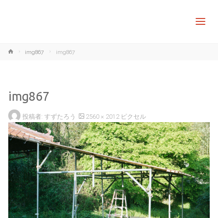
ホ
img867
img867
ー
ム
img867
フ
投稿者:
すずたろう
2560 × 2012
ピクセル
ル
サ
イ
ズ