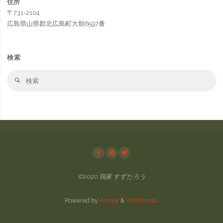
住所
〒731-2104
広島県山県郡北広島町大朝6597番
検索
検
検
索
索
対
象
©2020 鶏家 すずたろう
Powered by
Anima
&
WordPress.