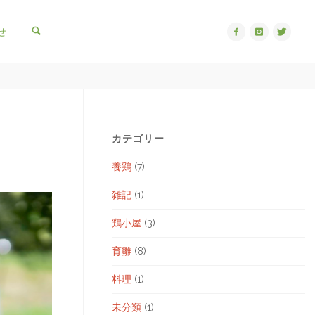
検索
せ
カテゴリー
養鶏
(7)
雑記
(1)
鶏小屋
(3)
育雛
(8)
料理
(1)
未分類
(1)