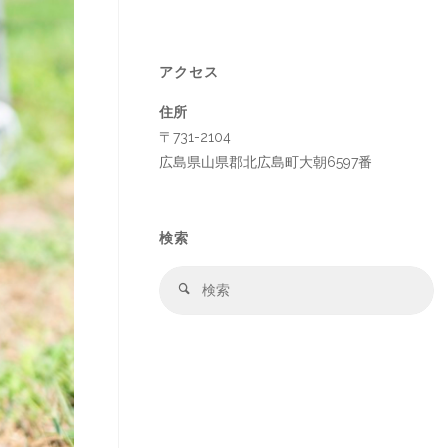
アクセス
住所
〒731-2104
広島県山県郡北広島町大朝6597番
検索
検
検
索
索
対
象