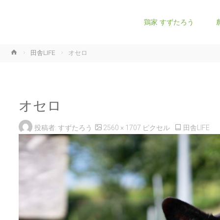
コ
鶏家 すずたろう
ン
ホ
田舎LIFE
オセロ
テ
ー
ム
ン
オセロ
ツ
フ
投稿者:
すずたろう
2560 × 1707
ピクセル
田舎LIFE
へ
ル
サ
ス
イ
ズ
キ
ッ