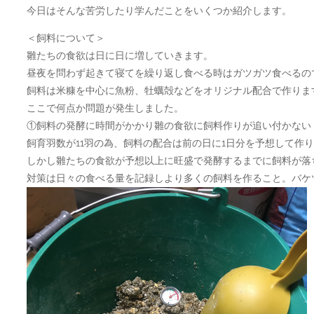
今日はそんな苦労したり学んだことをいくつか紹介します。
プ
＜飼料について＞
雛たちの食欲は日に日に増していきます。
昼夜を問わず起きて寝てを繰り返し食べる時はガツガツ食べるの
飼料は米糠を中心に魚粉、牡蠣殻などをオリジナル配合で作りま
ここで何点か問題が発生しました。
①飼料の発酵に時間がかかり雛の食欲に飼料作りが追い付かない
飼育羽数が11羽の為、飼料の配合は前の日に1日分を予想して作
しかし雛たちの食欲が予想以上に旺盛で発酵するまでに飼料が落
対策は日々の食べる量を記録しより多くの飼料を作ること。バケ