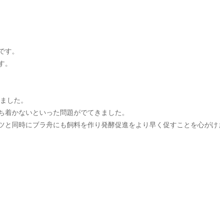
です。
す。
りました。
ち着かないといった問題がでてきました。
ツと同時にブラ舟にも飼料を作り発酵促進をより早く促すことを心がけ