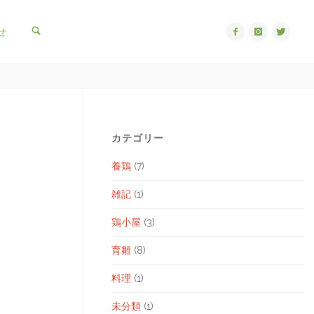
検索
せ
カテゴリー
養鶏
(7)
雑記
(1)
鶏小屋
(3)
育雛
(8)
料理
(1)
未分類
(1)