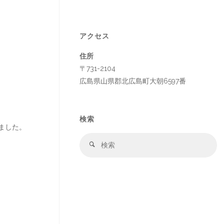
アクセス
住所
〒731-2104
広島県山県郡北広島町大朝6597番
検索
ました。
検
検
索
索
対
象