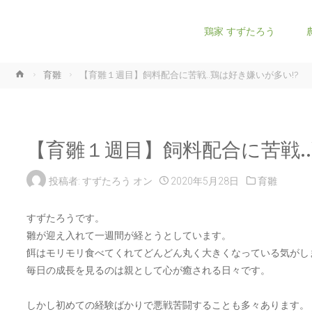
コ
鶏家 すずたろう
ン
ホ
育雛
【育雛１週目】飼料配合に苦戦..鶏は好き嫌いが多い!?
テ
ー
ム
ン
【育雛１週目】飼料配合に苦戦..
ツ
投稿者:
すずたろう
オン
2020年5月28日
育雛
へ
すずたろうです。
ス
雛が迎え入れて一週間が経とうとしています。
餌はモリモリ食べてくれてどんどん丸く大きくなっている気がし
キ
毎日の成長を見るのは親として心が癒される日々です。
ッ
しかし初めての経験ばかりで悪戦苦闘することも多々あります。