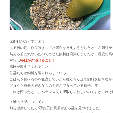
②飼料がカビてしまう
ある日の朝、作り置きしてた飼料を与えようとしたところ飼料が
与える前に気づいたのでカビた飼料は廃棄しましたが、湿度の高
対策は
毎日かき混ぜること！
師匠が教えてくれました。
③雛たちが飼料を選り好みしている
ごはんを食べるのを観察していたら雛たちが足で飼料を掻きなが
どうやら自分の好きなものを選んで食べている様子。笑
これは困ったと。。バランス良く摂取して欲しいのですがこれは
＜雛の状態について＞
雛を観察してたら1羽お尻に異常がある雛を見つけました。