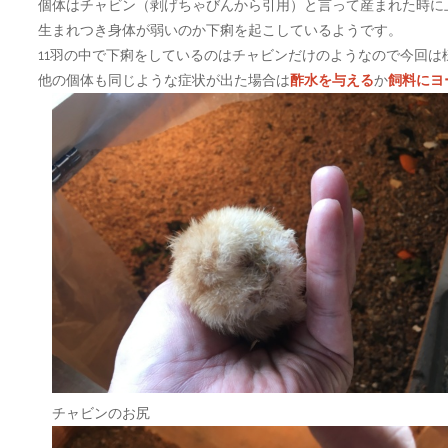
個体はチャビン（剥げちゃびんから引用）と言って産まれた時に
生まれつき身体が弱いのか下痢を起こしているようです。
11羽の中で下痢をしているのはチャビンだけのようなので今回は
他の個体も同じような症状が出た場合は
酢水を与える
か
飼料にヨ
チャビンのお尻