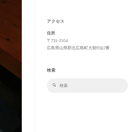
アクセス
住所
〒731-2104
広島県山県郡北広島町大朝6597番
検索
検
検
索
索
対
象