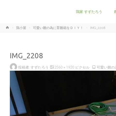
コ
鶏家 すずたろう
ン
ホ
鶏小屋
可愛い雛の為に育雛箱をＤＩＹ！
IMG_2208
テ
ー
ム
ン
IMG_2208
ツ
フ
投稿者:
すずたろう
2560 × 1920
ピクセル
可愛い雛の
へ
ル
サ
ス
イ
ズ
キ
ッ