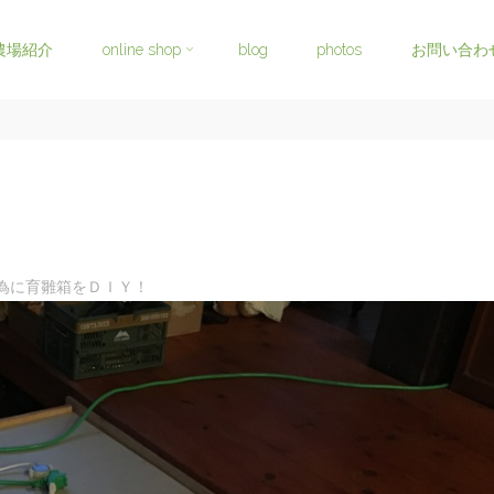
農場紹介
online shop
blog
photos
お問い合わ
為に育雛箱をＤＩＹ！