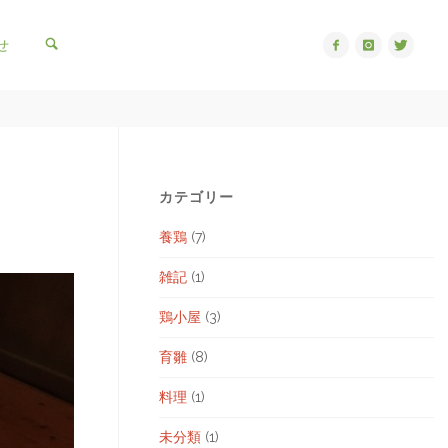
検索
せ
カテゴリー
養鶏
(7)
雑記
(1)
鶏小屋
(3)
育雛
(8)
料理
(1)
未分類
(1)