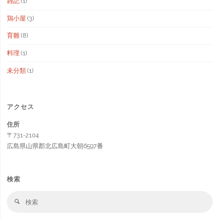
雑記
(1)
鶏小屋
(3)
育雛
(8)
料理
(1)
未分類
(1)
アクセス
住所
〒731-2104
広島県山県郡北広島町大朝6597番
検索
検
検
索
索
対