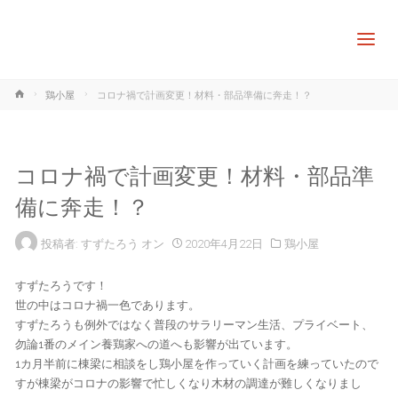
ホ
鶏小屋
コロナ禍で計画変更！材料・部品準備に奔走！？
ー
ム
コロナ禍で計画変更！材料・部品準
備に奔走！？
投稿者:
すずたろう
オン
2020年4月22日
鶏小屋
すずたろうです！
世の中はコロナ禍一色であります。
すずたろうも例外ではなく普段のサラリーマン生活、プライベート、
勿論1番のメイン養鶏家への道へも影響が出ています。
1カ月半前に棟梁に相談をし鶏小屋を作っていく計画を練っていたので
すが棟梁がコロナの影響で忙しくなり木材の調達が難しくなりまし