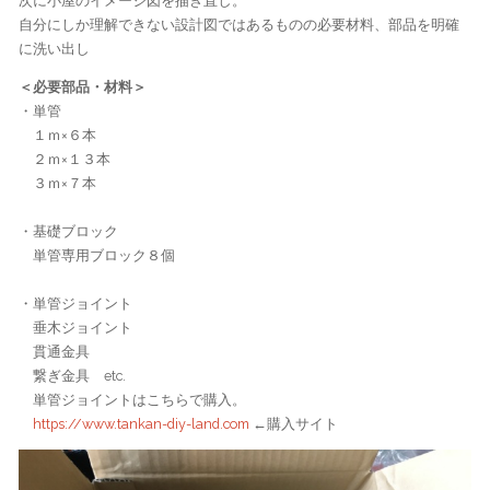
次に小屋のイメージ図を描き直し。
自分にしか理解できない設計図ではあるものの必要材料、部品を明確
に洗い出し
＜必要部品・材料＞
・単管
１ｍ×６本
２ｍ×１３本
３ｍ×７本
・基礎ブロック
単管専用ブロック８個
・単管ジョイント
垂木ジョイント
貫通金具
繋ぎ金具 etc.
単管ジョイントはこちらで購入。
https://www.tankan-diy-land.com
←購入サイト