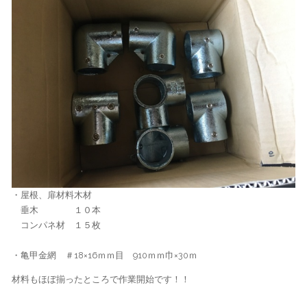
・屋根、扉材料木材
垂木 １０本
コンパネ材 １５枚
・亀甲金網 ＃18×16ｍｍ目 910ｍｍ巾×30ｍ
材料もほぼ揃ったところで作業開始です！！