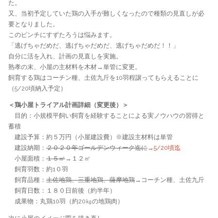
た。
又、当初予定していた鶏の入手が難しくなったので種類の見直しが必
要となりました。
このピンチにすずたろうは悩みます。
「逃げちゃだめだ、逃げちゃだめだ、逃げちゃだめだ！！」
自分に活を入れ、計画の見直しを実施。
熟孝の末、小屋の主材料を木材→単管に変更。
飼育する鶏はコーチン種、土佐九斤を10羽程譲ってもらえることに
（5/20頃納入予定）
＜鶏小屋トライアル計画詳細（変更後）＞
目的：小規模平飼い飼育を経験することによる実ノウハウの習得と
蓄積
建設予算：約５万円（小屋建設費）※建設主材料は単管
建設納期：
２０２０年ゴールデンウィーク迄に
→
5/20頃迄
小屋面積：
１５㎡
→１２㎡
飼育羽数：約1０羽
飼育品種：
土佐地鶏、三重地鶏、薩摩地鶏
→コーチン種、土佐九斤
飼育日数：１８０日前後（約半年）
成果物：丸鶏10羽（約20㎏の地鶏肉）