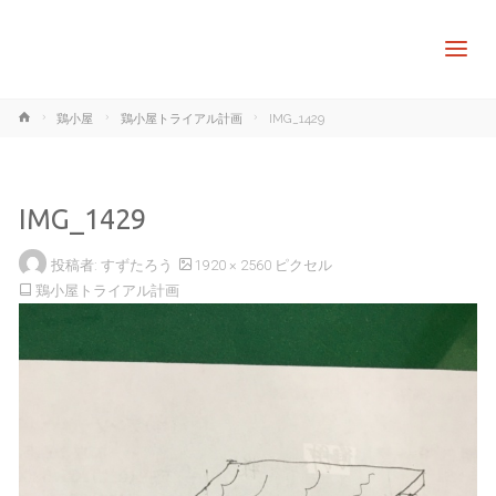
ホ
鶏小屋
鶏小屋トライアル計画
IMG_1429
ー
ム
IMG_1429
フ
投稿者:
すずたろう
1920 × 2560
ピクセル
ル
鶏小屋トライアル計画
サ
イ
ズ