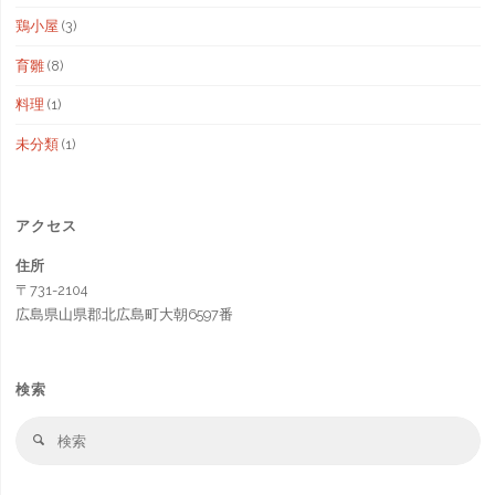
鶏小屋
(3)
育雛
(8)
料理
(1)
未分類
(1)
アクセス
住所
〒731-2104
広島県山県郡北広島町大朝6597番
検索
検
検
索
索
対