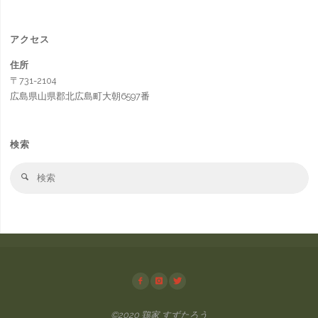
アクセス
住所
〒731-2104
広島県山県郡北広島町大朝6597番
検索
検
検
索
索
対
象
©2020 鶏家 すずたろう